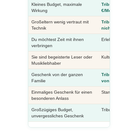
Kleines Budget, maximale
Tribu Familienzei
Wirkung
€/Monat
Großeltern wenig vertraut mit
Tribu Familienze
Technik
nichts zu tun
Du möchtest Zeit mit ihnen
Erlebnis gemeinsa
verbringen
Sie sind begeisterte Leser oder
Kultur-Abonnemen
Musikliebhaber
Geschenk von der ganzen
Tribu Familienzei
Familie
von ihnen empfa
Einmaliges Geschenk für einen
Stammbaum oder E
besonderen Anlass
Großzügiges Budget,
Tribu Premium + 
unvergessliches Geschenk