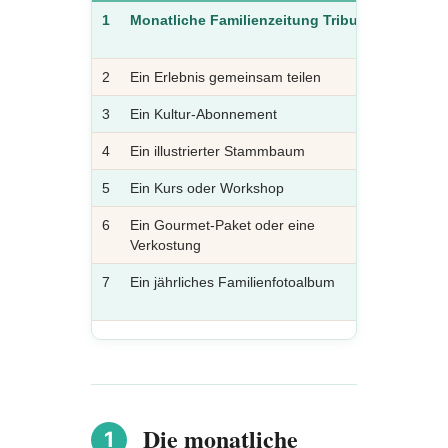
1
Monatliche Familienzeitung Tribu
6,95–14,9
€/Monat
2
Ein Erlebnis gemeinsam teilen
50–200 €
3
Ein Kultur-Abonnement
5–15 €/M
4
Ein illustrierter Stammbaum
80–200 €
5
Ein Kurs oder Workshop
50–120 €
6
Ein Gourmet-Paket oder eine
40–100 €
Verkostung
7
Ein jährliches Familienfotoalbum
ab 99,95 
Die monatliche
1