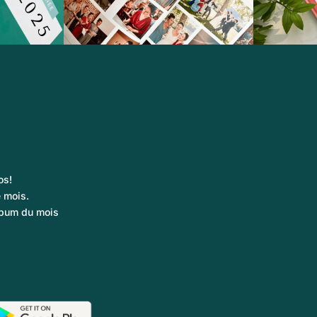
os!
 mois.
album du mois