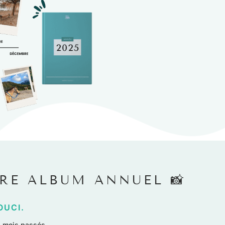
TRE ALBUM ANNUEL 📸
OUCI.
s mois passés.