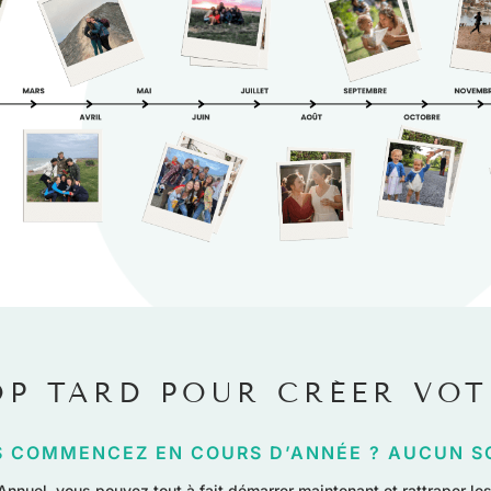
OP TARD POUR CRÉER VO
 COMMENCEZ EN COURS D’ANNÉE ? AUCUN S
Annuel, vous pouvez tout à fait démarrer maintenant et rattraper le