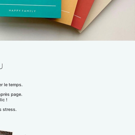
U
er le temps.
 après page.
ic !
s stress.