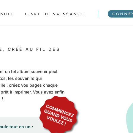
NNUEL
LIVRE DE NAISSANCE
CONNE
, CRÉÉ AU FIL DES
éer un tel album souvenir peut
otos, les souvenirs qui
cile : créez vos pages chaque
t prêt à imprimer. Vous avez enfin
 !
mule tout en un :