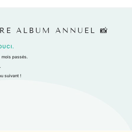
TRE ALBUM ANNUEL 📸
OUCI.
s mois passés.
.
u suivant !