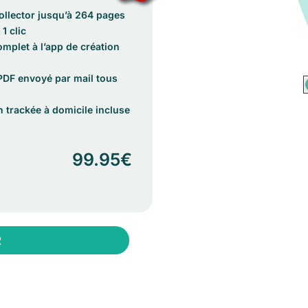
ollector jusqu’à 264 pages
1 clic
omplet à l’app de création
PDF envoyé par mail tous
n trackée à domicile incluse
:
99.95€
R