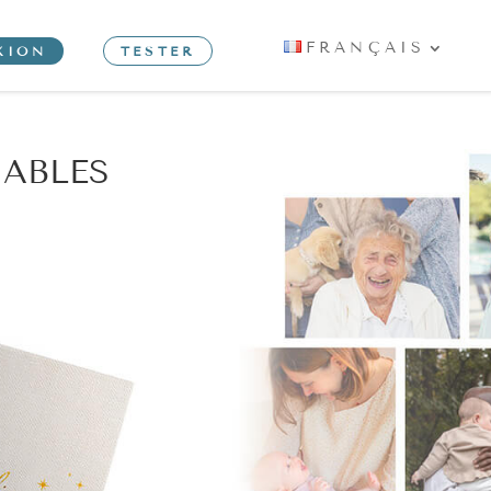
FRANÇAIS
XION
TESTER
IABLES