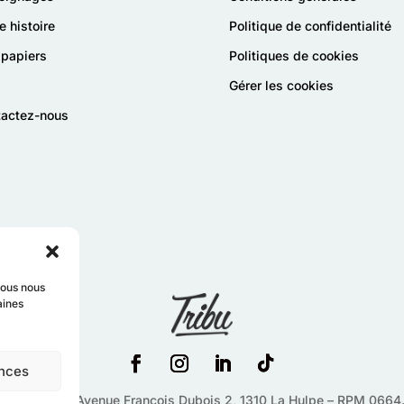
e histoire
Politique de confidentialité
papiers
Politiques de cookies
Gérer les cookies
tactez-nous
vous nous
aines
nces
 News SRL –
Avenue François Dubois 2,
1310
La Hulpe – RPM 0664