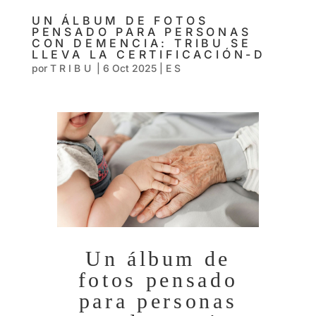
UN ÁLBUM DE FOTOS
PENSADO PARA PERSONAS
CON DEMENCIA: TRIBU SE
LLEVA LA CERTIFICACIÓN-D
por
TRIBU
|
6 Oct 2025
|
ES
Un álbum de
fotos pensado
para personas