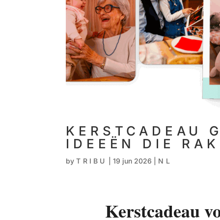
KERSTCADEAU 
IDEEËN DIE RA
by
TRIBU
|
19 jun 2026
|
NL
Kerstcadeau vo