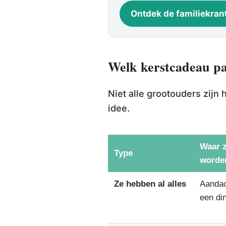
Ontdek de familiekran
Welk kerstcadeau pa
Niet alle grootouders zijn h
idee.
Waar z
Type
worde
Ze hebben al alles
Aandac
een di